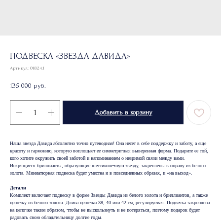
ПОДВЕСКА «ЗВЕЗДА ДАВИДА»
Артикул:
01824.1
135 000
руб.
Добавить в корзину
Наша звезда Давида абсолютно точно путеводная! Она несет в себе поддержку и заботу, а еще
красоту и гармонию, которую воплощает ее симметричная выверенная форма. Подарите ее той,
кого хотите окружить своей заботой и напоминанием о незримой связи между вами.
Искрящиеся бриллианты, образующие шестиконечную звезду, закреплены в оправу из белого
золота. Миниатюрная подвеска будет уместна и в повседневных образах, и «на выход».
Детали
Комплект включает подвеску в форме Звезды Давида из белого золота и бриллиантов, а также
цепочку из белого золота. Длина цепочки 38, 40 или 42 см, регулируемая. Подвеска закреплена
на цепочке таким образом, чтобы не выскользнуть и не потеряться, поэтому подарок будет
радовать свою обладательницу долгие годы.