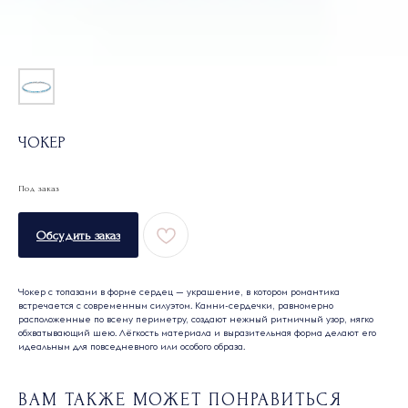
ЧОКЕР
Обсудить заказ
Чокер с топазами в форме сердец — украшение, в котором романтика
встречается с современным силуэтом. Камни-сердечки, равномерно
расположенные по всему периметру, создают нежный ритмичный узор, мягко
обхватывающий шею. Лёгкость материала и выразительная форма делают его
идеальным для повседневного или особого образа.
ВАМ ТАКЖЕ МОЖЕТ ПОНРАВИТЬСЯ