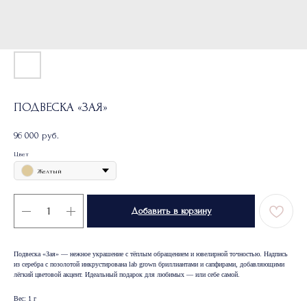
ПОДВЕСКА «ЗАЯ»
96 000
руб.
Цвет
Желтый
Добавить в корзину
Подвеска «Зая» — нежное украшение с тёплым обращением и ювелирной точностью. Надпись
из серебра с позолотой инкрустирована lab grown бриллиантами и сапфирами, добавляющими
лёгкий цветовой акцент. Идеальный подарок для любимых — или себе самой.
Вес: 1 г