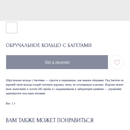
ОБРУЧАЛЬНОЕ КОЛЬЦО С БАГЕТАМИ
Нет в наличии
Обручальное кольцо с багетами — строгое и сверкающее, как важное обещание. Ряд багетов по
верхней части кольца создаёт плотную дорожку света, не уступающую классике. Изделие может
быть выполнено в золоте 585 пробы и с выращенными в лаборатории камнями — украшение
адаптируется под ваши желания.
Вес: 1 г
ВАМ ТАКЖЕ МОЖЕТ ПОНРАВИТЬСЯ